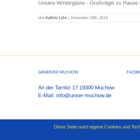
Unsere Wintergäste - Großvögel zu Hause i
Von
Kathrin Lyhs
|
Dezember 29th, 2019
GEMEINDE MUCHOW
FACEB
An der Tarnitz 17 19300 Muchow
E-Mail:
info@unser-muchow.de
Diese Seite nutzt eigene Cookies und Tech
© Copyright
2026 |
iDIA MARKETING- Online Marketing mi