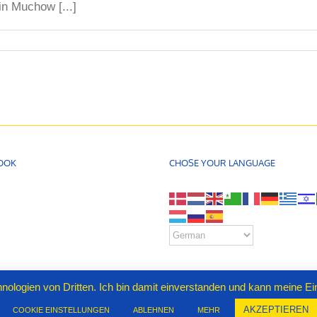
n Muchow [...]
OOK
CHOSE YOUR LANGUAGE
nologien von Dritten. Ich bin damit einverstanden und kann meine Einw
t Passi♡n
AKZEPTIEREN
COOKIE EINSTELLUNGEN
ABLEHNEN
MEHR